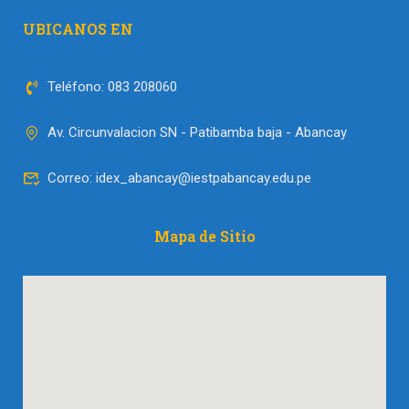
UBICANOS EN
Teléfono: 083 208060
Av. Circunvalacion SN - Patibamba baja - Abancay
Correo: idex_abancay@iestpabancay.edu.pe
Mapa de Sitio​