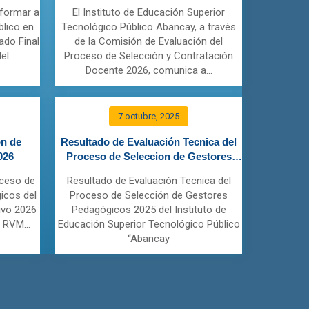
r 2026.
APRENDIZAJE DEL PROCESO DE
nformar a
El Instituto de Educación Superior
SELECCION DE DOCENTES DEL
blico en
Tecnológico Público Abancay, a través
IESTP ABANCAY
ado Final
de la Comisión de Evaluación del
l...
Proceso de Selección y Contratación
Docente 2026, comunica a...
7 octubre, 2025
ón de
Resultado de Evaluación Tecnica del
026
Proceso de Seleccion de Gestores
Pedagógicos 2025
oceso de
Resultado de Evaluación Tecnica del
icos del
Proceso de Selección de Gestores
ivo 2026
Pedagógicos 2025 del Instituto de
 RVM...
Educación Superior Tecnológico Público
“Abancay