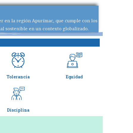
der en la región Apurímac, que cumple con los
al sostenible en un contexto globalizado.
Tolerancia
Equidad
Disciplina