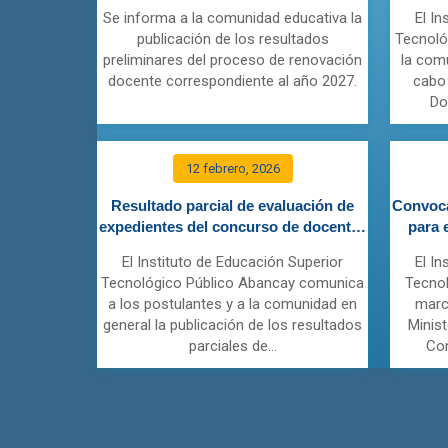
Abancay 2027
Se informa a la comunidad educativa la
El In
publicación de los resultados
Tecnoló
preliminares del proceso de renovación
la com
docente correspondiente al año 2027.
cabo
Do
12 febrero, 2026
Resultado parcial de evaluación de
Convoca
expedientes del concurso de docentes
para 
IESTP Abancay 2026
El Instituto de Educación Superior
El In
Tecnológico Público Abancay comunica
Tecnol
a los postulantes y a la comunidad en
marc
general la publicación de los resultados
Minis
parciales de...
Con