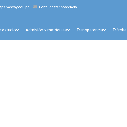
tpabancay.edu.pe
Portal de transparencia
 estudio
Admisión y matrículas
Transparencia
Trámite