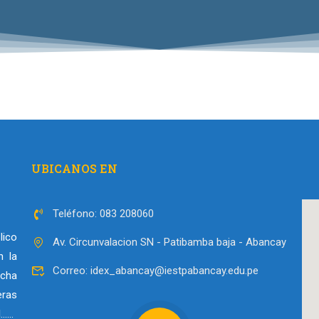
UBICANOS EN
Teléfono: 083 208060
lico
Av. Circunvalacion SN - Patibamba baja - Abancay
n la
Correo: idex_abancay@iestpabancay.edu.pe
echa
ras
l……