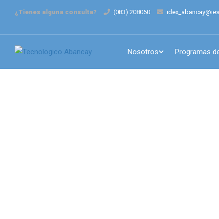
¿Tienes alguna consulta?
(083) 208060
idex_abancay@ies
Nosotros
Programas de