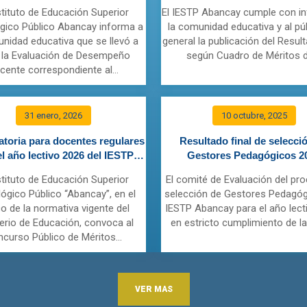
contratación docente
contratación docente regula
stituto de Educación Superior
El IESTP Abancay cumple con i
gico Público Abancay informa a
la comunidad educativa y al pú
unidad educativa que se llevó a
general la publicación del Result
 la Evaluación de Desempeño
según Cuadro de Méritos de
cente correspondiente al...
31 enero, 2026
10 octubre, 2025
toria para docentes regulares
Resultado final de selecci
el año lectivo 2026 del IESTP
Gestores Pedagógicos 2
Abancay
stituto de Educación Superior
El comité de Evaluación del pr
ógico Público “Abancay”, en el
selección de Gestores Pedagóg
o de la normativa vigente del
IESTP Abancay para el año lect
terio de Educación, convoca al
en estricto cumplimiento de la
curso Público de Méritos...
VER MAS