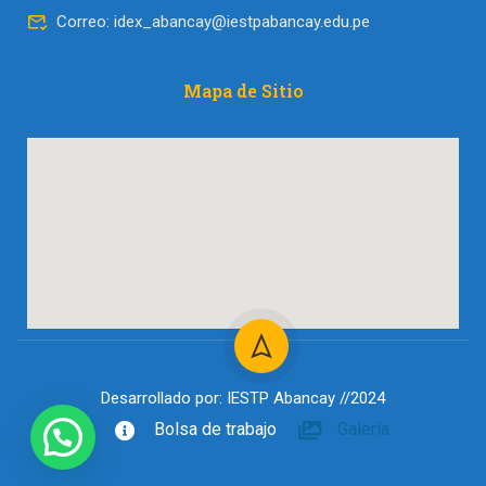
Correo: idex_abancay@iestpabancay.edu.pe
Mapa de Sitio​
Desarrollado por: IESTP Abancay //2024
Bolsa de trabajo
Galería